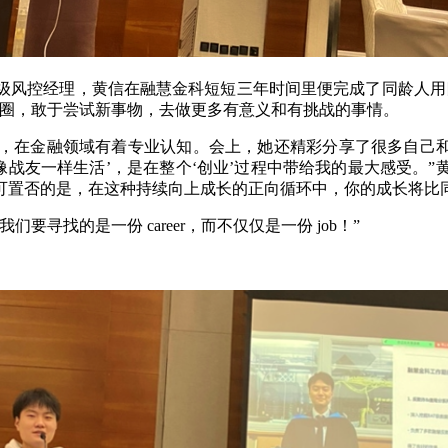
级风控经理，黄信在融慧金科短短三年时间里便完成了同龄人用
适圈，敢于尝试新事物，去做更多有意义和有挑战的事情。
，在金融领域有着专业认知。会上，她还精彩分享了很多自己和
像战友一样生活’，是在整个‘创业’过程中带给我的最大感受。
可置否的是，在这种持续向上成长的正向循环中，你的成长将比
寻找的是一份 career，而不仅仅是一份 job！”