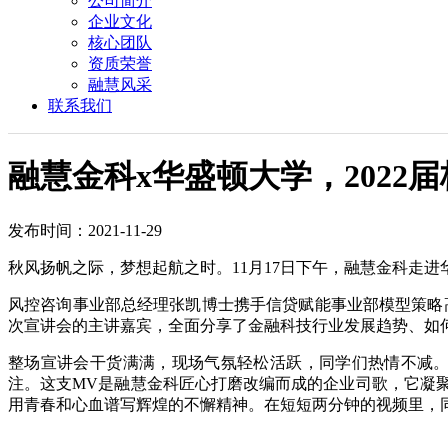
公司简介
企业文化
核心团队
资质荣誉
融慧风采
联系我们
融慧金科x华盛顿大学，2022
发布时间：2021-11-29
秋风扬帆之际，梦想起航之时。11月17日下午，融慧金科走
风控咨询事业部总经理张凯博士携手信贷赋能事业部模型策略
次宣讲会的主讲嘉宾，全面分享了金融科技行业发展趋势、如
整场宣讲会干货满满，现场气氛轻松活跃，同学们热情不减。
注。这支MV是融慧金科匠心打磨改编而成的企业司歌，它凝
用青春和心血谱写辉煌的不懈精神。在短短两分钟的视频里，