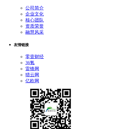
公司简介
企业文化
核心团队
资质荣誉
融慧风采
友情链接
零壹财经
36氪
雷锋网
猎云网
亿欧网